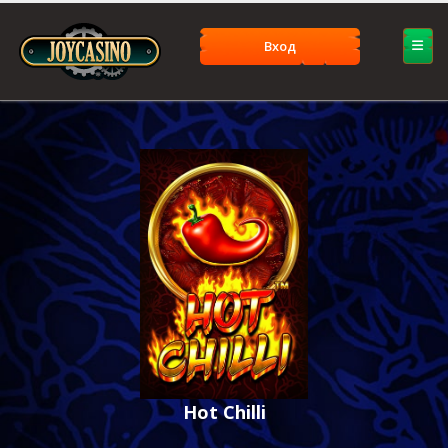
Вход
Hot Chilli