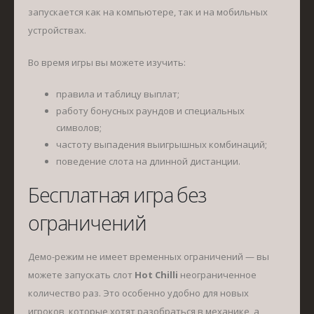
запускается как на компьютере, так и на мобильных
устройствах.
Во время игры вы можете изучить:
правила и таблицу выплат;
работу бонусных раундов и специальных
символов;
частоту выпадения выигрышных комбинаций;
поведение слота на длинной дистанции.
Бесплатная игра без
ограничений
Демо-режим не имеет временных ограничений — вы
можете запускать слот
Hot Chilli
неограниченное
количество раз. Это особенно удобно для новых
игроков, которые хотят разобраться в механике, а