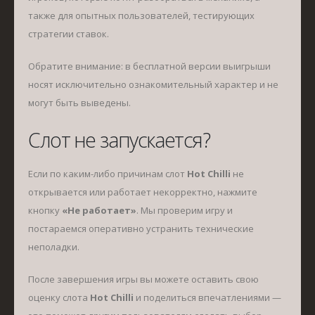
также для опытных пользователей, тестирующих
стратегии ставок.
Обратите внимание: в бесплатной версии выигрыши
носят исключительно ознакомительный характер и не
могут быть выведены.
Слот не запускается?
Если по каким-либо причинам слот
Hot Chilli
не
открывается или работает некорректно, нажмите
кнопку
«Не работает»
. Мы проверим игру и
постараемся оперативно устранить технические
неполадки.
После завершения игры вы можете оставить свою
оценку слота
Hot Chilli
и поделиться впечатлениями —