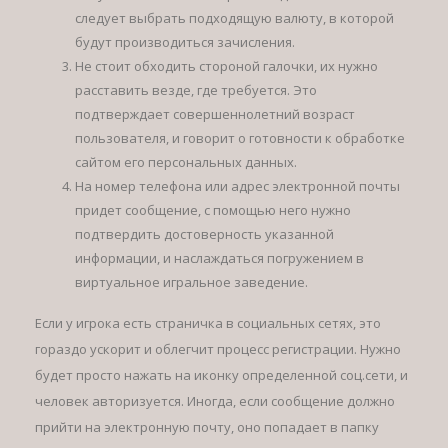
следует выбрать подходящую валюту, в которой
будут производиться зачисления.
Не стоит обходить стороной галочки, их нужно
расставить везде, где требуется. Это
подтверждает совершеннолетний возраст
пользователя, и говорит о готовности к обработке
сайтом его персональных данных.
На номер телефона или адрес электронной почты
придет сообщение, с помощью него нужно
подтвердить достоверность указанной
информации, и наслаждаться погружением в
виртуальное игральное заведение.
Если у игрока есть страничка в социальных сетях, это
гораздо ускорит и облегчит процесс регистрации. Нужно
будет просто нажать на иконку определенной соц.сети, и
человек авторизуется. Иногда, если сообщение должно
прийти на электронную почту, оно попадает в папку