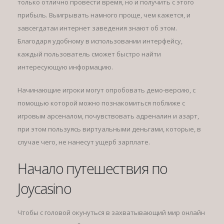
только отлично провести время, но и получить с этого
прибыль. Выигрывать намного проще, чем кажется, и
завсегдатаи интернет заведения знают об этом.
Благодаря удобному в использовании интерфейсу,
каждый пользователь сможет быстро найти
интересующую информацию.
Начинающие игроки могут опробовать демо-версию, с
помощью которой можно познакомиться поближе с
игровым арсеналом, почувствовать адреналин и азарт,
при этом пользуясь виртуальными деньгами, которые, в
случае чего, не нанесут ущерб зарплате.
Начало путешествия по
Joycasino
Чтобы с головой окунуться в захватывающий мир онлайн