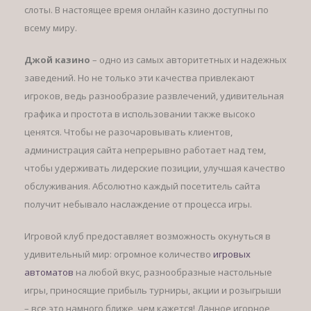
слоты. В настоящее время онлайн казино доступны по
всему миру.
Джой казино
– одно из самых авторитетных и надежных
заведений. Но не только эти качества привлекают
игроков, ведь разнообразие развлечений, удивительная
графика и простота в использовании также высоко
ценятся. Чтобы не разочаровывать клиентов,
администрация сайта непрерывно работает над тем,
чтобы удерживать лидерские позиции, улучшая качество
обслуживания. Абсолютно каждый посетитель сайта
получит небывало наслаждение от процесса игры.
Игровой клуб предоставляет возможность окунуться в
удивительный мир: огромное количество
игровых
автоматов
на любой вкус, разнообразные настольные
игры, приносящие прибыль турниры, акции и розыгрыши
– все это намного ближе, чем кажется! Данное игорное