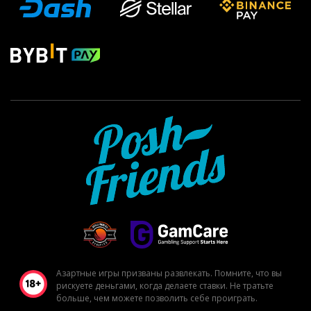
Азартные игры призваны развлекать. Помните, что вы
рискуете деньгами, когда делаете ставки. Не тратьте
больше, чем можете позволить себе проиграть.