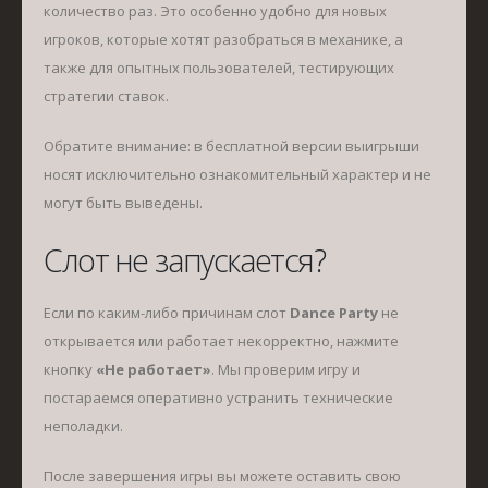
количество раз. Это особенно удобно для новых
игроков, которые хотят разобраться в механике, а
также для опытных пользователей, тестирующих
стратегии ставок.
Обратите внимание: в бесплатной версии выигрыши
носят исключительно ознакомительный характер и не
могут быть выведены.
Слот не запускается?
Если по каким-либо причинам слот
Dance Party
не
открывается или работает некорректно, нажмите
кнопку
«Не работает»
. Мы проверим игру и
постараемся оперативно устранить технические
неполадки.
После завершения игры вы можете оставить свою