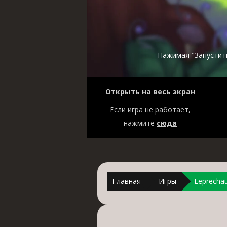
Нажимая "Запустить
Открыть на весь экран
Если игра не работает,
нажмите
сюда
Главная
Игры
Leprechau