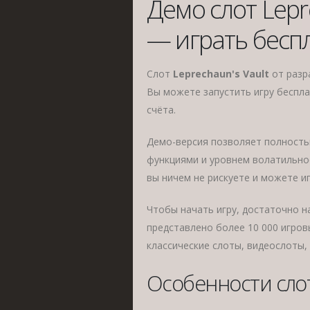
Демо слот Lepre
— играть бесп
Слот
Leprechaun's Vault
от разр
Вы можете запустить игру беспл
счёта.
Демо-версия позволяет полность
функциями и уровнем волатильнос
вы ничем не рискуете и можете и
Чтобы начать игру, достаточно 
представлено более 10 000 игро
классические слоты, видеослоты, 
Особенности слот