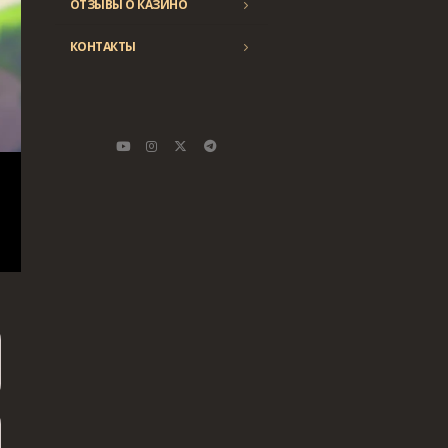
ОТЗЫВЫ О КАЗИНО
КОНТАКТЫ