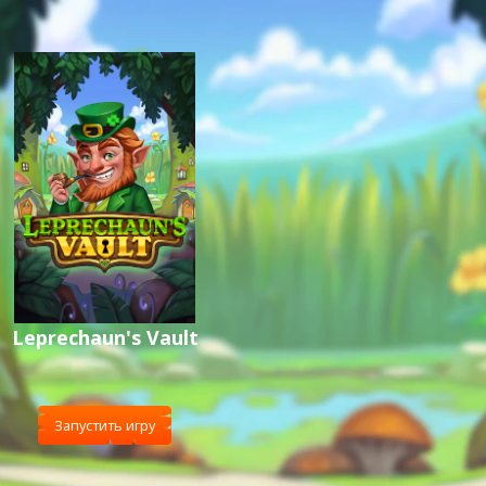
Leprechaun's Vault
Запустить игру