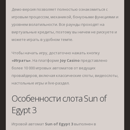
Демо-версия позволяет полностью ознакомиться с
игровым процессом, механикой, бонусными функциями и
уровнем волатильности. Все раунды проходят на
виртуальные кредиты, поэтому вы ничем не рискуете и
можете играть в удобном темпе.
Чтобы начать игру, достаточно нажать кнопку
«Играть»
. На платформе
Joy Casino
представлено
более 10 000 игровых автоматов от ведущих
провайдеров, включая классические слоты, видеослоты,
настольные игры и live-раздел.
Особенности слота Sun of
Egypt 3
Игровой автомат
Sun of Egypt 3
выполнен в