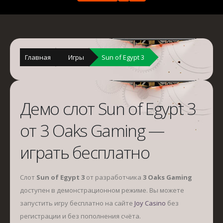
Главная
Игры
Sun of Egypt 3
Демо слот Sun of Egypt 3
от 3 Oaks Gaming —
играть бесплатно
Слот
Sun of Egypt 3
от разработчика
3 Oaks Gaming
доступен в демонстрационном режиме. Вы можете
запустить игру бесплатно на сайте
Joy Casino
без
регистрации и без пополнения счёта.