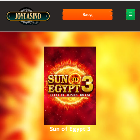
Вход
Sun of Egypt 3