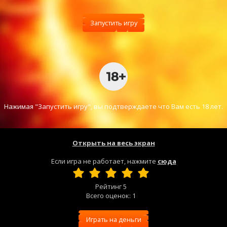
Запустить игру
Нажимая "Запустить игру", вы подтверждаете что Вам есть 18 лет.
Открыть на весь экран
Если игра не работает, нажмите
сюда
Рейтинг
5
Всего оценок:
1
Играть на деньги