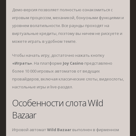
Демо-версия позволяет полностью ознакомиться с
игровым процессом, механикой, бонусными функциями и
уровнем волатильности. Все раунды проходят на
виртуальные кредиты, поэтому вы ничем не рискуете и
можете играть в удобном темпе.
Чтобы начать игру, достаточно нажать кнопку
«Играть»
. На платформе
Joy Casino
представлено
более 10 000 игровых автоматов от ведущих
провайдеров, включая классические слоты, видеослоты,
настольные игры и live-раздел.
Особенности слота Wild
Bazaar
Игровой автомат
Wild Bazaar
выполнен в фирменном