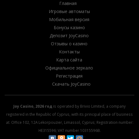
Главная
Игровые автоматы
Мобильная версия
Бонусы казино
Депозит JoyCasino
Отзывы о казино
Контакты
Карта сайта
Официальное зеркало
Регистрация
Скачать JoyCasino
Joy Casino, 2026 год
is operated by Brivio Limited, a company
registered in the Republic of Cyprus, with its principal place of business
at: Office 102, 12A Lekorpouzier, Limassol, Cyprus; Registration number:
HE315596; VAT number 10315596B.