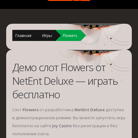
Главная
Игры
Flowers
Демо слот Flowers от
NetEnt Deluxe — играть
бесплатно
Слот
Flowers
от разработчика
NetEnt Deluxe
доступен
в демонстрационном режиме. Вы можете запустить игру
бесплатно на сайте
Joy Casino
без регистрации и без
пополнения счёта.