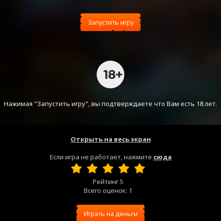
Запустить игру
Нажимая "Запустить игру", вы подтверждаете что Вам есть 18 лет.
Открыть на весь экран
Если игра не работает, нажмите
сюда
Рейтинг
5
Всего оценок:
1
Играть на деньги