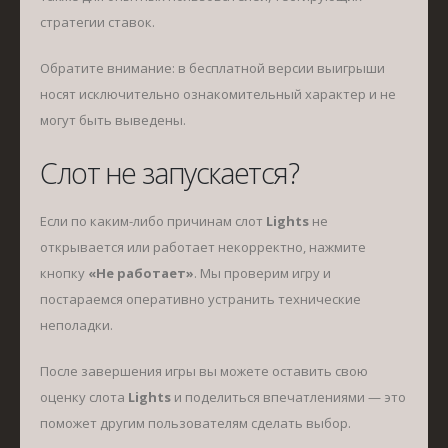
стратегии ставок.
Обратите внимание: в бесплатной версии выигрыши
носят исключительно ознакомительный характер и не
могут быть выведены.
Слот не запускается?
Если по каким-либо причинам слот
Lights
не
открывается или работает некорректно, нажмите
кнопку
«Не работает»
. Мы проверим игру и
постараемся оперативно устранить технические
неполадки.
После завершения игры вы можете оставить свою
оценку слота
Lights
и поделиться впечатлениями — это
поможет другим пользователям сделать выбор.