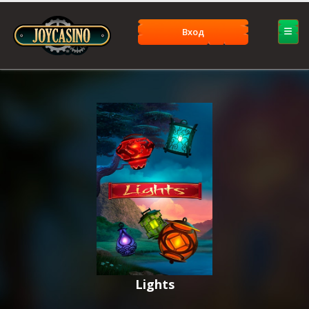
Вход
Lights