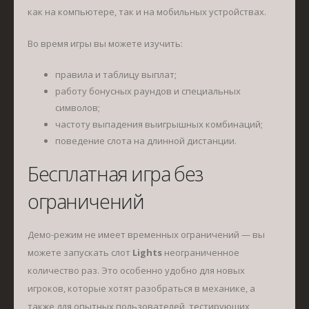
как на компьютере, так и на мобильных устройствах.
Во время игры вы можете изучить:
правила и таблицу выплат;
работу бонусных раундов и специальных
символов;
частоту выпадения выигрышных комбинаций;
поведение слота на длинной дистанции.
Бесплатная игра без
ограничений
Демо-режим не имеет временных ограничений — вы
можете запускать слот
Lights
неограниченное
количество раз. Это особенно удобно для новых
игроков, которые хотят разобраться в механике, а
также для опытных пользователей, тестирующих