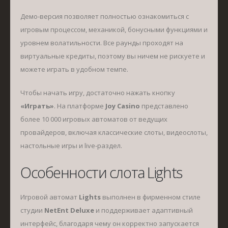
Демо-версия позволяет полностью ознакомиться с
игровым процессом, механикой, бонусными функциями и
уровнем волатильности. Все раунды проходят на
виртуальные кредиты, поэтому вы ничем не рискуете и
можете играть в удобном темпе.
Чтобы начать игру, достаточно нажать кнопку
«Играть»
. На платформе
Joy Casino
представлено
более 10 000 игровых автоматов от ведущих
провайдеров, включая классические слоты, видеослоты,
настольные игры и live-раздел.
Особенности слота Lights
Игровой автомат
Lights
выполнен в фирменном стиле
студии
NetEnt Deluxe
и поддерживает адаптивный
интерфейс, благодаря чему он корректно запускается