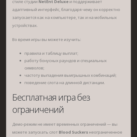
стиле студии
NetEnt Deluxe
и поддерживает
адаптивный интерфейс, благодаря чему он корректно
запускается как на компьютере, так и на мобильных
устройствах.
Во время игры вы можете изучить:
правила и таблицу выплат;
работу бонусных раундов и специальных
символов;
частоту выпадения выигрышных комбинаций;
поведение слота на длинной дистанции.
Бесплатная игра без
ограничений
Демо-режим не имеет временных ограничений — вы
можете запускать слот
Blood Suckers
неограниченное