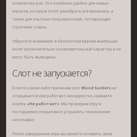
количество раз. Это особенно удобно для новых
игроков, которые хотят разобраться в механике, а
также для опытных пользователей, тестирующих
стратегии ставок.
Обратите внимание: в бесплатной версии выигрыши
носят исключительно ознакомительный характер и не
могут быть выведены.
Слот не запускается?
Если по каким-либо причинам слот
Blood Suckers
не
открывается или работает некорректно, нажмите
кнопку
«Не работает»
. Мы проверим игру и
постараемся оперативно устранить технические
неполадки.
После завершения игры вы можете оставить свою