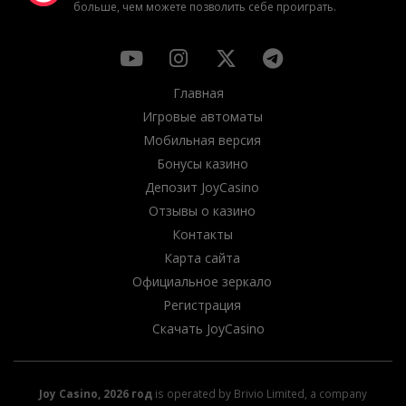
больше, чем можете позволить себе проиграть.
Главная
Игровые автоматы
Мобильная версия
Бонусы казино
Депозит JoyCasino
Отзывы о казино
Контакты
Карта сайта
Официальное зеркало
Регистрация
Скачать JoyCasino
Joy Casino, 2026 год
is operated by Brivio Limited, a company