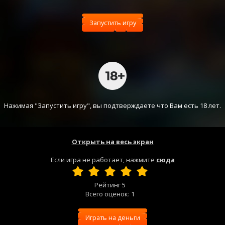
Запустить игру
Нажимая "Запустить игру", вы подтверждаете что Вам есть 18 лет.
Открыть на весь экран
Если игра не работает, нажмите
сюда
Рейтинг
5
Всего оценок:
1
Играть на деньги