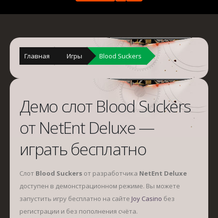
Главная
Игры
Blood Suckers
Демо слот Blood Suckers
от NetEnt Deluxe —
играть бесплатно
Слот
Blood Suckers
от разработчика
NetEnt Deluxe
доступен в демонстрационном режиме. Вы можете
запустить игру бесплатно на сайте
Joy Casino
без
регистрации и без пополнения счёта.