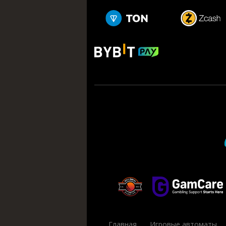
Главная
Игровые автоматы