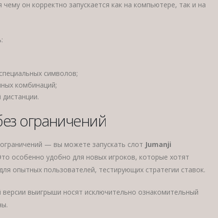
 чему он корректно запускается как на компьютере, так и на
:
 специальных символов;
ных комбинаций;
 дистанции.
без ограничений
ограничений — вы можете запускать слот
Jumanji
Это особенно удобно для новых игроков, которые хотят
 для опытных пользователей, тестирующих стратегии ставок.
й версии выигрыши носят исключительно ознакомительный
ны.