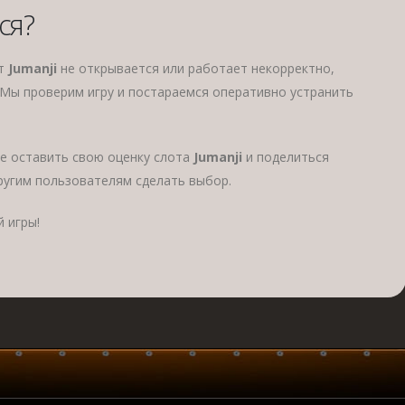
ся?
от
Jumanji
не открывается или работает некорректно,
 Мы проверим игру и постараемся оперативно устранить
е оставить свою оценку слота
Jumanji
и поделиться
угим пользователям сделать выбор.
 игры!