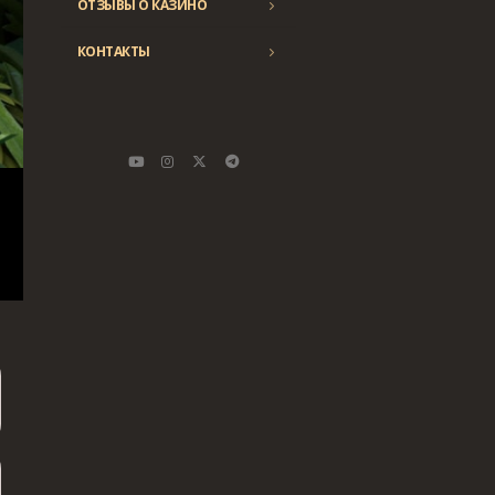
ОТЗЫВЫ О КАЗИНО
КОНТАКТЫ